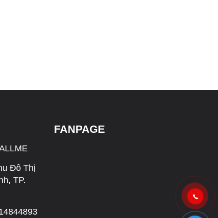
FANPAGE
CALLME
hu Đô Thị
h, TP.
314844893