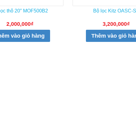
lọc thô 20″ MOF500B2
Bộ lọc Kitz OASC-
2,000,000
₫
3,200,000
₫
hêm vào giỏ hàng
Thêm vào giỏ hà