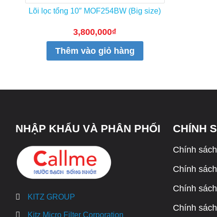
Lõi lọc tổng 10″ MOF254BW (Big size)
3,800,000
₫
Thêm vào giỏ hàng
NHẬP KHẨU VÀ PHÂN PHỐI
CHÍNH 
Chính sách
Chính sách 
Chính sách
KITZ GROUP
Chính sách
Kitz Micro Filter Corporation