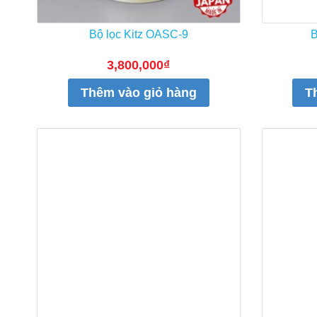
Bộ lọc Kitz OASC-9
B
3,800,000
₫
Thêm vào giỏ hàng
T