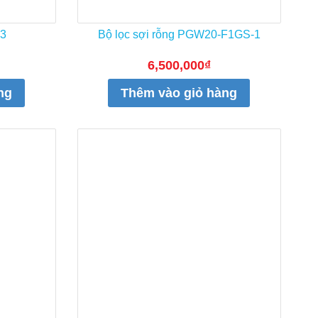
-3
Bộ lọc sợi rỗng PGW20-F1GS-1
6,500,000
₫
ng
Thêm vào giỏ hàng