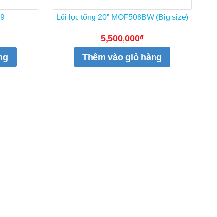
S9
Lõi lọc tổng 20″ MOF508BW (Big size)
5,500,000
₫
ng
Thêm vào giỏ hàng