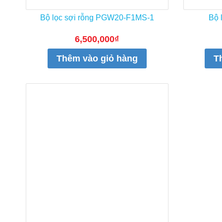
Bộ lọc sợi rỗng PGW20-F1MS-1
Bộ 
6,500,000
₫
Thêm vào giỏ hàng
T