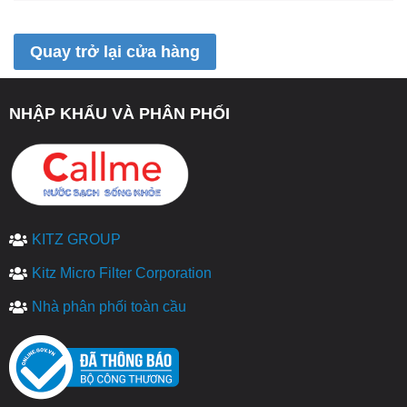
Quay trở lại cửa hàng
NHẬP KHẨU VÀ PHÂN PHỐI
KITZ GROUP
Kitz Micro Filter Corporation
Nhà phân phối toàn cầu