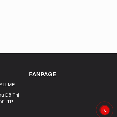
FANPAGE
CALLME
hu Đô Thị
h, TP.