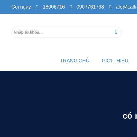
Gọi ngay
18006716
0907761768
alo@call
TRANG CHỦ
GIỚI THIỆU
có 