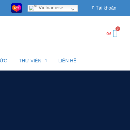
Vietnamese
Tài khoản
0
₫
TỨC
THƯ VIỆN
LIÊN HỆ