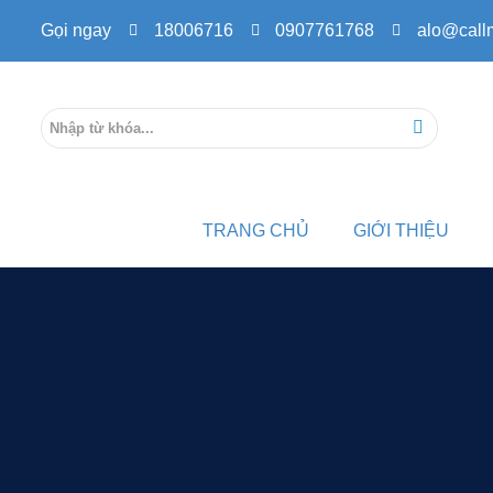
Gọi ngay
18006716
0907761768
alo@call
TRANG CHỦ
GIỚI THIỆU