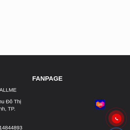
FANPAGE
CALLME
hu Đô Thị
h, TP.
314844893