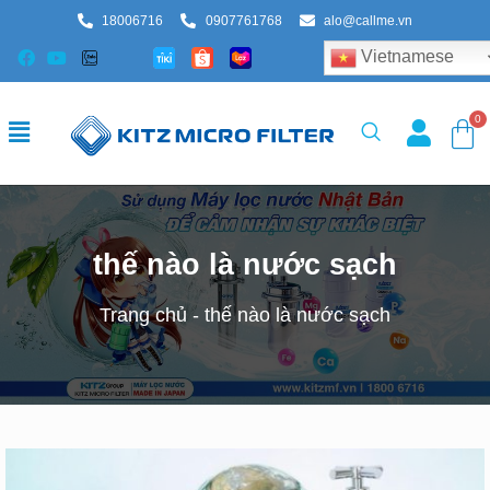
18006716
0907761768
alo@callme.vn
Vietnamese
thế nào là nước sạch
Trang chủ
-
thế nào là nước sạch