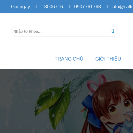
Gọi ngay
18006716
0907761768
alo@call
TRANG CHỦ
GIỚI THIỆU