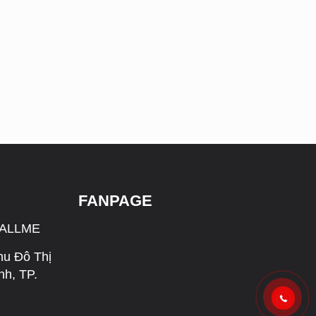
FANPAGE
CALLME
hu Đô Thị
h, TP.