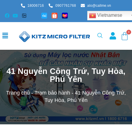
18006716
0907761768
alo@callme.vn
Vietnamese
41 Nguyễn Công Trứ, Tuy Hòa,
Phú Yên
Trang chủ
-
Trạm bảo hành
-
41 Nguyễn Công Trứ,
Tuy Hòa, Phú Yên