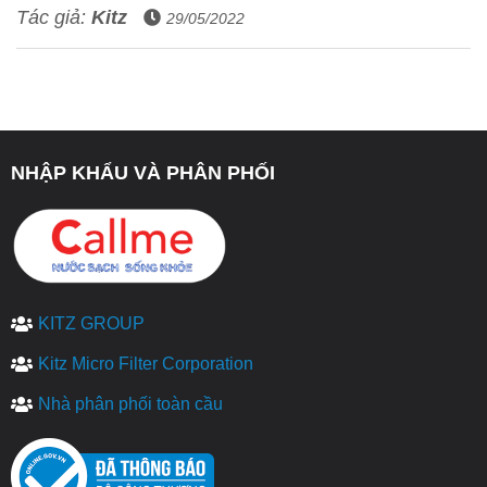
Tác giả:
Kitz
29/05/2022
NHẬP KHẨU VÀ PHÂN PHỐI
KITZ GROUP
Kitz Micro Filter Corporation
Nhà phân phối toàn cầu