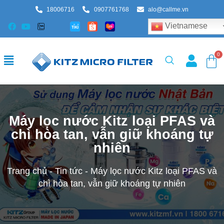
18006716
0907761768
alo@callme.vn
Vietnamese
Máy lọc nước Kitz loại PFAS và
chì hòa tan, vẫn giữ khoáng tự
nhiên
Trang chủ
-
Tin tức
-
Máy lọc nước Kitz loại PFAS và
chì hòa tan, vẫn giữ khoáng tự nhiên