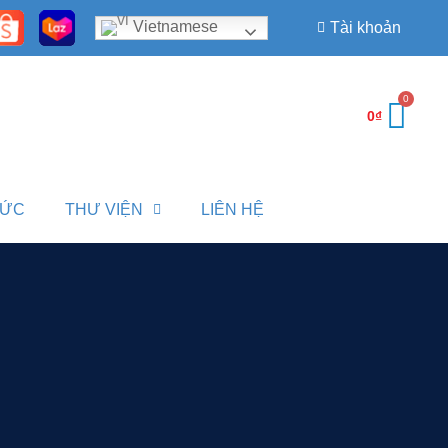
Vietnamese
Tài khoản
0
₫
TỨC
THƯ VIỆN
LIÊN HỆ