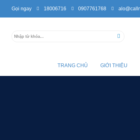
Gọi ngay
18006716
0907761768
alo@call
TRANG CHỦ
GIỚI THIỆU