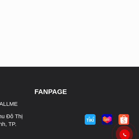
FANPAGE
CALLME
hu Đô Thị
h, TP.